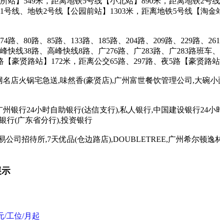
站】549米，距离地铁5号线【小北站】890米，距离地铁2号线
1号线、地铁2号线【公园前站】1303米，距离地铁5号线【淘金
、80路、85路、133路、185路、204路、209路、229路、261
峰快线38路、高峰快线8路、广276路、广283路、广283路班车
路【豪贤路站】172米，距离公交65路、297路、夜5路【豪贤路站
网名店火锅宅急送,味然香(豪贤店),广州富世餐饮管理公司,大碗小面
广州银行24小时自助银行(达信支行),私人银行,中国建设银行24小
银行(广东省分行),投资银行
公司招待所,7天优品(仓边路店),DOUBLETREE,广州希尔顿
展示
元/工位/月起