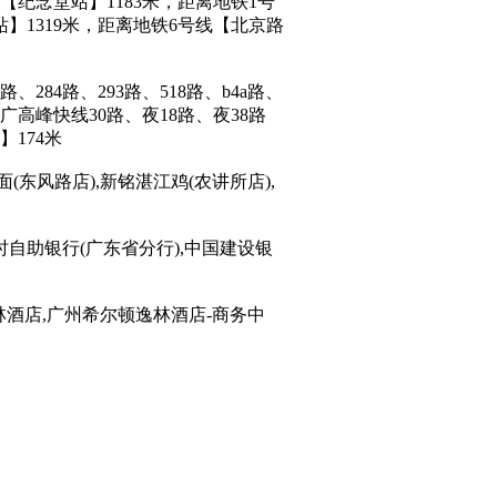
【纪念堂站】1183米，距离地铁1号
站】1319米，距离地铁6号线【北京路
路、284路、293路、518路、b4a路、
、广高峰快线30路、夜18路、夜38路
】174米
(东风路店),新铭湛江鸡(农讲所店),
时自助银行(广东省分行),中国建设银
逸林酒店,广州希尔顿逸林酒店-商务中