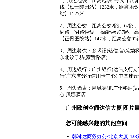
1、周边地铁：距离地铁1号线【农讲所
线【烈士陵园站】1232米，距离地铁
站】1525米，
2、周边公交：距离公交2路、62路、74路
b4路、b4路快线、高峰快线37路、高
【正骨医院站】147米，距离公交65
3、周边餐饮：多喝汤(达信店),宅宴
东北饺子坊(豪贤路店)
4、周边银行：广州银行(达信支行),
行(广东省分行信用卡中心),中国建设
5、周边酒店：湖城宾馆,广州粮油贸易
心,贝娜酒店
广州欧创空间达信大厦 图片
您可能感兴趣的其他空间
韩琳达商务办公·北京大厦 428